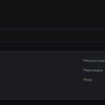
02
Kontrol Liste
04
Metrobahis
06
SSS