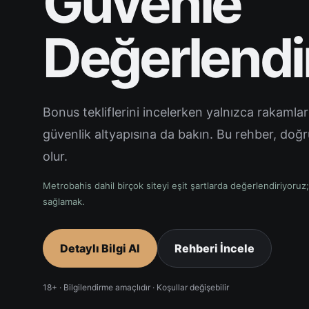
Güvenle
Değerlendi
Bonus tekliflerini incelerken yalnızca rakamla
güvenlik altyapısına da bakın. Bu rehber, doğ
olur.
Metrobahis dahil birçok siteyi eşit şartlarda değerlendiriyoruz;
sağlamak.
Detaylı Bilgi Al
Rehberi İncele
18+ · Bilgilendirme amaçlıdır · Koşullar değişebilir