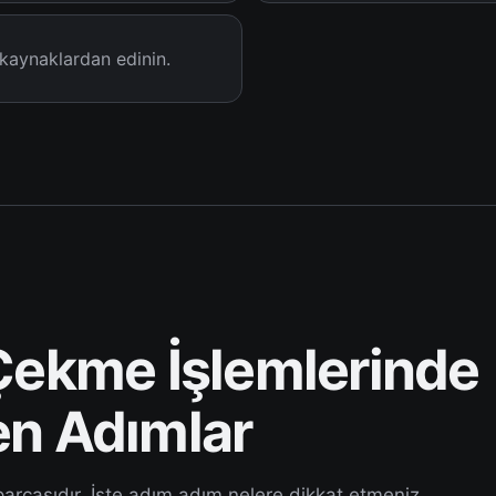
 kaynaklardan edinin.
Çekme İşlemlerinde
en Adımlar
parçasıdır. İşte adım adım nelere dikkat etmeniz