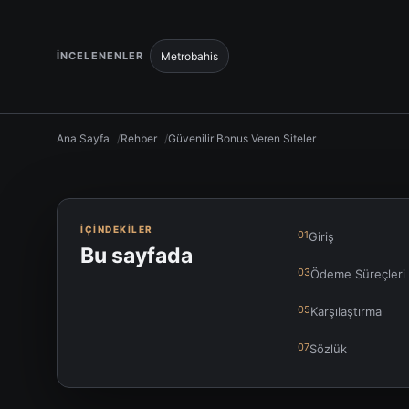
İNCELENENLER
Metrobahis
Ana Sayfa
Rehber
Güvenilir Bonus Veren Siteler
İÇİNDEKİLER
01
Giriş
Bu sayfada
03
Ödeme Süreçleri
05
Karşılaştırma
07
Sözlük