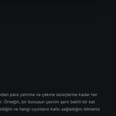
ından para yatırma ve çekme süreçlerine kadar her
 Örneğin, bir bonusun çevrim şartı belirli bir kat
ldiğini ve hangi oyunların katkı sağladığını bilmeniz