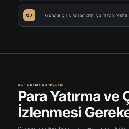
07
Güncel giriş adreslerini yalnızca resmi
03 · ÖDEME SÜREÇLERI
Para Yatırma ve 
İzlenmesi Gerek
Ödeme süreçleri, bonus deneyiminizin en kritik 