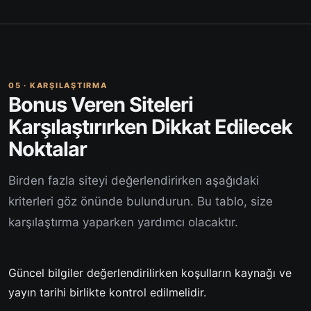
05 · KARŞILAŞTIRMA
Bonus Veren Siteleri
Karşılaştırırken Dikkat Edilecek
Noktalar
Birden fazla siteyi değerlendirirken aşağıdaki
kriterleri göz önünde bulundurun. Bu tablo, size
karşılaştırma yaparken yardımcı olacaktır.
Güncel bilgiler değerlendirilirken koşulların kaynağı ve
yayın tarihi birlikte kontrol edilmelidir.