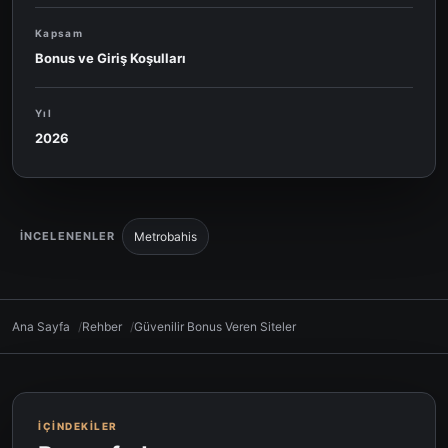
Kapsam
Bonus ve Giriş Koşulları
Yıl
2026
İNCELENENLER
Metrobahis
Ana Sayfa
Rehber
Güvenilir Bonus Veren Siteler
İÇİNDEKİLER