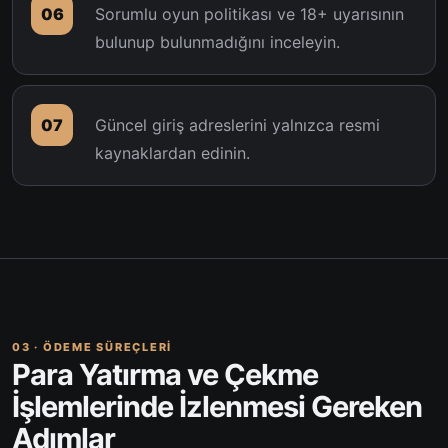
06
Sorumlu oyun politikası ve 18+ uyarısının
bulunup bulunmadığını inceleyin.
07
Güncel giriş adreslerini yalnızca resmi
kaynaklardan edinin.
03 · ÖDEME SÜREÇLERI
Para Yatırma ve Çekme
İşlemlerinde İzlenmesi Gereken
Adımlar