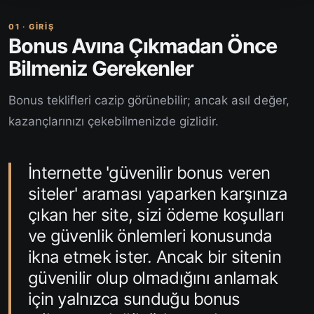
01 · GIRIŞ
Bonus Avına Çıkmadan Önce
Bilmeniz Gerekenler
Bonus teklifleri cazip görünebilir; ancak asıl değer,
kazançlarınızı çekebilmenizde gizlidir.
İnternette 'güvenilir bonus veren
siteler' araması yaparken karşınıza
çıkan her site, sizi ödeme koşulları
ve güvenlik önlemleri konusunda
ikna etmek ister. Ancak bir sitenin
güvenilir olup olmadığını anlamak
için yalnızca sunduğu bonus