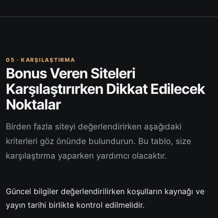
05 · KARŞILAŞTIRMA
Bonus Veren Siteleri
Karşılaştırırken Dikkat Edilecek
Noktalar
Birden fazla siteyi değerlendirirken aşağıdaki
kriterleri göz önünde bulundurun. Bu tablo, size
karşılaştırma yaparken yardımcı olacaktır.
Güncel bilgiler değerlendirilirken koşulların kaynağı ve
yayın tarihi birlikte kontrol edilmelidir.