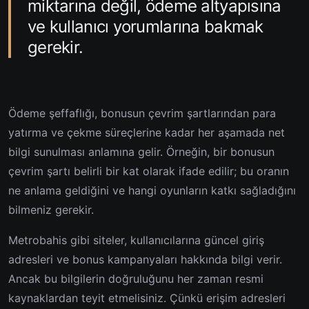
miktarına değil, ödeme altyapısına
ve kullanıcı yorumlarına bakmak
gerekir.
Ödeme şeffaflığı, bonusun çevrim şartlarından para
yatırma ve çekme süreçlerine kadar her aşamada net
bilgi sunulması anlamına gelir. Örneğin, bir bonusun
çevrim şartı belirli bir kat olarak ifade edilir; bu oranın
ne anlama geldiğini ve hangi oyunların katkı sağladığını
bilmeniz gerekir.
Metrobahis gibi siteler, kullanıcılarına güncel giriş
adresleri ve bonus kampanyaları hakkında bilgi verir.
Ancak bu bilgilerin doğruluğunu her zaman resmi
kaynaklardan teyit etmelisiniz. Çünkü erişim adresleri