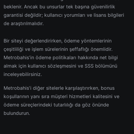
beklenir. Ancak bu unsurlar tek başına güvenilirlik
garantisi değildir; kullanıcı yorumları ve lisans bilgileri
de araştırılmalıdır.
Bir siteyi değerlendirirken, ödeme yöntemlerinin
çeşitliliği ve işlem sürelerinin şeffaflığı önemlidir.
Metrobahis'in ödeme politikaları hakkında net bilgi
almak için kullanıcı sözleşmesini ve SSS bölümünü
inceleyebilirsiniz.
Metrobahis'i diğer sitelerle karşılaştırırken, bonus
koşullarının yanı sıra müşteri hizmetleri kalitesini ve
ödeme süreçlerindeki tutarlılığı da göz önünde
bulundurun.