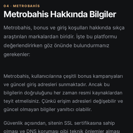
04 · METROBAHIS
Metrobahis Hakkında Bilgiler
Metrobahis, bonus ve giriş koşulları hakkında sıkça
araştırılan markalardan biridir. İşte bu platformu
değerlendirirken göz önünde bulundurmanız
gerekenler:
Metrobahis, kullanıcılarına çeşitli bonus kampanyaları
ve güncel giriş adresleri sunmaktadır. Ancak bu
bilgilerin doğruluğunu her zaman resmi kaynaklardan
teyit etmelisiniz. Çünkü erişim adresleri değişebilir ve
güncel olmayan bilgiler yanıltıcı olabilir.
Güvenlik açısından, sitenin SSL sertifikasına sahip
olması ve DNS koruması gibi teknik önlemler alması