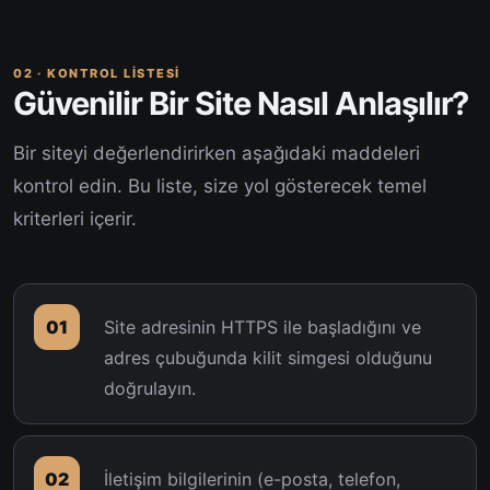
02 · KONTROL LISTESI
Güvenilir Bir Site Nasıl Anlaşılır?
Bir siteyi değerlendirirken aşağıdaki maddeleri
kontrol edin. Bu liste, size yol gösterecek temel
kriterleri içerir.
01
Site adresinin HTTPS ile başladığını ve
adres çubuğunda kilit simgesi olduğunu
doğrulayın.
02
İletişim bilgilerinin (e-posta, telefon,