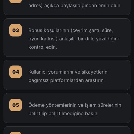
adres) açıkça paylaşıldığından emin olun.
03
Bonus koşullarının (çevrim şartı, süre,
oyun katkısı) anlaşılır bir dille yazıldığını
kontrol edin.
04
Kullanıcı yorumlarını ve şikayetlerini
bağımsız platformlardan araştırın.
05
Ödeme yöntemlerinin ve işlem sürelerinin
belirtilip belirtilmediğine bakın.