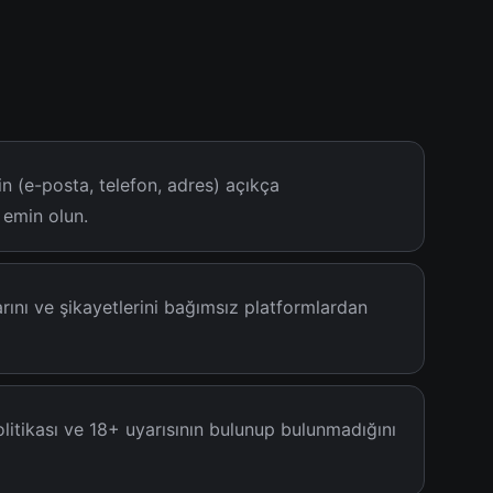
inin (e-posta, telefon, adres) açıkça
 emin olun.
arını ve şikayetlerini bağımsız platformlardan
itikası ve 18+ uyarısının bulunup bulunmadığını