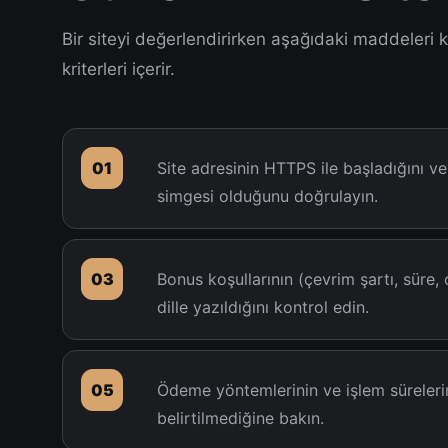
Bir siteyi değerlendirirken aşağıdaki maddeleri k
kriterleri içerir.
01
Site adresinin HTTPS ile başladığını v
simgesi olduğunu doğrulayın.
03
Bonus koşullarının (çevrim şartı, süre, o
dille yazıldığını kontrol edin.
05
Ödeme yöntemlerinin ve işlem sürelerini
belirtilmediğine bakın.