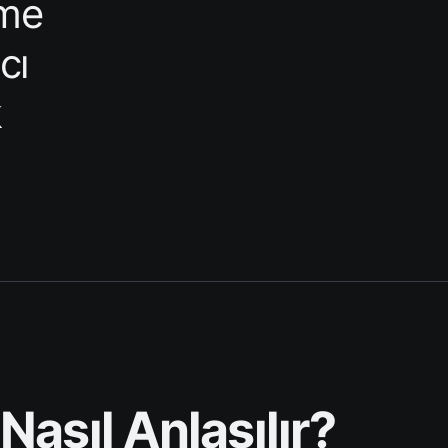
eme
cı
k
 Nasıl Anlaşılır?