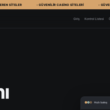
ITELER
GÜVENILIR CASINO SITELERI
GÜVENILIR B
Giriş
Kontrol Listesi
nı
Hızlı bakış