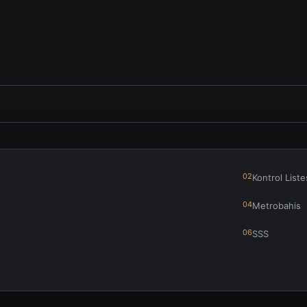
02
Kontrol Liste
04
Metrobahis
06
SSS