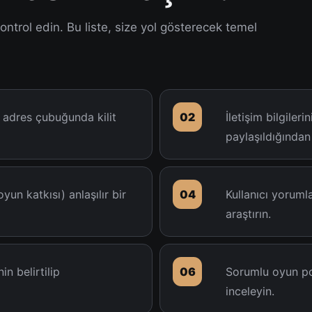
ontrol edin. Bu liste, size yol gösterecek temel
e adres çubuğunda kilit
02
İletişim bilgiler
paylaşıldığından
yun katkısı) anlaşılır bir
04
Kullanıcı yoruml
araştırın.
n belirtilip
06
Sorumlu oyun pol
inceleyin.