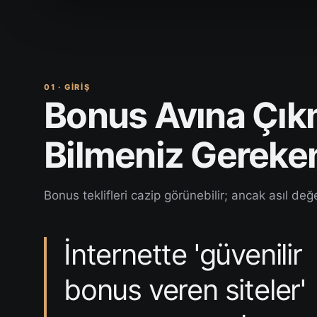
01 · GIRIŞ
Bonus Avına Çı
Bilmeniz Gereke
Bonus teklifleri cazip görünebilir; ancak asıl değ
İnternette 'güvenilir
bonus veren siteler'