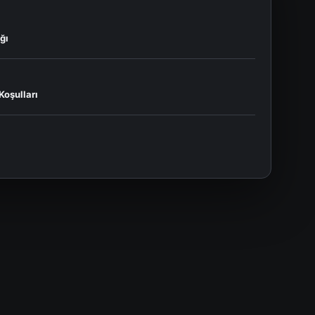
ğı
Koşulları