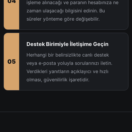
04
işleme alınacağı ve paranın hesabınıza ne
zaman ulaşacağı bilgisini edinin. Bu
süreler yönteme göre değişebilir.
Destek Birimiyle İletişime Geçin
Herhangi bir belirsizlikte canlı destek
05
veya e-posta yoluyla sorularınızı iletin.
Verdikleri yanıtların açıklayıcı ve hızlı
olması, güvenilirlik işaretidir.