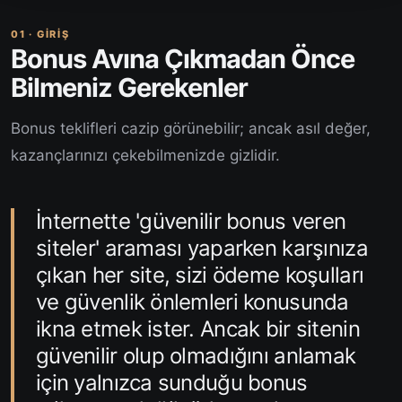
01 · GIRIŞ
Bonus Avına Çıkmadan Önce
Bilmeniz Gerekenler
Bonus teklifleri cazip görünebilir; ancak asıl değer,
kazançlarınızı çekebilmenizde gizlidir.
İnternette 'güvenilir bonus veren
siteler' araması yaparken karşınıza
çıkan her site, sizi ödeme koşulları
ve güvenlik önlemleri konusunda
ikna etmek ister. Ancak bir sitenin
güvenilir olup olmadığını anlamak
için yalnızca sunduğu bonus