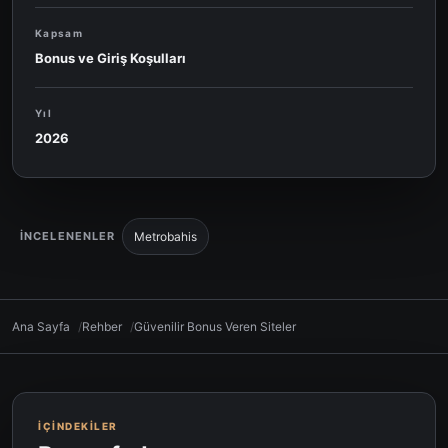
Kapsam
Bonus ve Giriş Koşulları
Yıl
2026
İNCELENENLER
Metrobahis
Ana Sayfa
Rehber
Güvenilir Bonus Veren Siteler
İÇİNDEKİLER