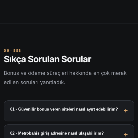
06 · SSS
Sıkça Sorulan Sorular
Bonus ve ödeme süreçleri hakkında en çok merak
edilen soruları yanıtladık.
01 · Güvenilir bonus veren siteleri nasıl ayırt edebilirim?
+
Site adresinin HTTPS olduğunu kontrol edin,
02 · Metrobahis giriş adresine nasıl ulaşabilirim?
+