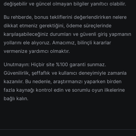
değişebilir ve güncel olmayan bilgiler yanıltıcı olabilir.
Bu rehberde, bonus tekliflerini değerlendirirken nelere
dikkat etmeniz gerektiğini, ödeme süreçlerinde
karşılaşabileceğiniz durumları ve güvenli giriş yapmanın
yollarını ele alıyoruz. Amacımız, bilinçli kararlar
vermenize yardımcı olmaktır.
Unutmayın: Hiçbir site %100 garanti sunmaz.
Güvenilirlik, şeffaflık ve kullanıcı deneyimiyle zamanla
kazanılır. Bu nedenle, araştırmanızı yaparken birden
fazla kaynağı kontrol edin ve sorumlu oyun ilkelerine
bağlı kalın.