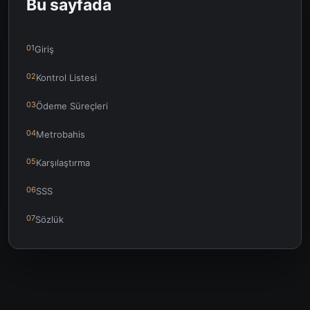
Bu sayfada
01
Giriş
02
Kontrol Listesi
03
Ödeme Süreçleri
04
Metrobahis
05
Karşılaştırma
06
SSS
07
Sözlük