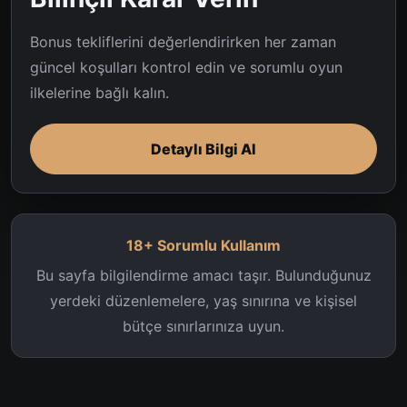
Bonus tekliflerini değerlendirirken her zaman
güncel koşulları kontrol edin ve sorumlu oyun
ilkelerine bağlı kalın.
Detaylı Bilgi Al
18+ Sorumlu Kullanım
Bu sayfa bilgilendirme amacı taşır. Bulunduğunuz
yerdeki düzenlemelere, yaş sınırına ve kişisel
bütçe sınırlarınıza uyun.