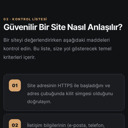
02 · KONTROL LISTESI
Güvenilir Bir Site Nasıl Anlaşılır?
Bir siteyi değerlendirirken aşağıdaki maddeleri
kontrol edin. Bu liste, size yol gösterecek temel
kriterleri içerir.
01
Site adresinin HTTPS ile başladığını ve
adres çubuğunda kilit simgesi olduğunu
doğrulayın.
02
İletişim bilgilerinin (e-posta, telefon,