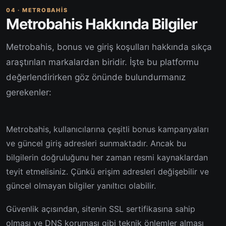
04 · METROBAHIS
Metrobahis Hakkında Bilgiler
Metrobahis, bonus ve giriş koşulları hakkında sıkça
araştırılan markalardan biridir. İşte bu platformu
değerlendirirken göz önünde bulundurmanız
gerekenler:
Metrobahis, kullanıcılarına çeşitli bonus kampanyaları
ve güncel giriş adresleri sunmaktadır. Ancak bu
bilgilerin doğruluğunu her zaman resmi kaynaklardan
teyit etmelisiniz. Çünkü erişim adresleri değişebilir ve
güncel olmayan bilgiler yanıltıcı olabilir.
Güvenlik açısından, sitenin SSL sertifikasına sahip
olması ve DNS koruması gibi teknik önlemler alması