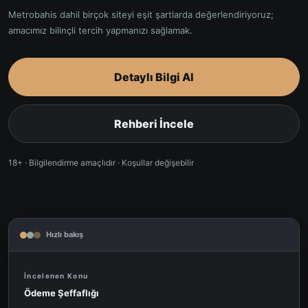
Metrobahis dahil birçok siteyi eşit şartlarda değerlendiriyoruz;
amacımız bilinçli tercih yapmanızı sağlamak.
Detaylı Bilgi Al
Rehberi İncele
18+ · Bilgilendirme amaçlıdır · Koşullar değişebilir
Hızlı bakış
İncelenen Konu
Ödeme Şeffaflığı