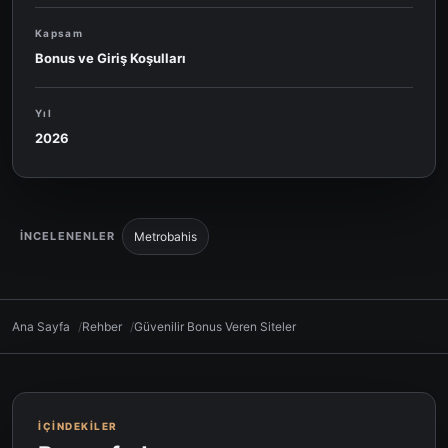
Kapsam
Bonus ve Giriş Koşulları
Yıl
2026
İNCELENENLER
Metrobahis
Ana Sayfa
Rehber
Güvenilir Bonus Veren Siteler
İÇİNDEKİLER