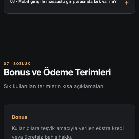
Değişiklikler genellikle site üzerinde duyurulur.
08 · Mobil giriş ile masaüstü giriş arasında fark var mı?
+
doğruluğunu bağımsız kaynaklardan teyit etmek
gerekir. Lisanslı olmak güvenilirlik için bir artıdır,
Genellikle aynı hesap bilgileriyle giriş yapılır. Mobil
ancak tek başına yeterli değildir.
cihazlarda tarayıcı üzerinden veya mobil
uygulama varsa uygulama üzerinden erişim
sağlanabilir. Ancak uygulamanın resmi olduğundan
emin olun.
07 · SÖZLÜK
Bonus ve Ödeme Terimleri
Sık kullanılan terimlerin kısa açıklamaları.
Bonus
Kullanıcılara teşvik amacıyla verilen ekstra kredi
veya ücretsiz bahis hakkı.