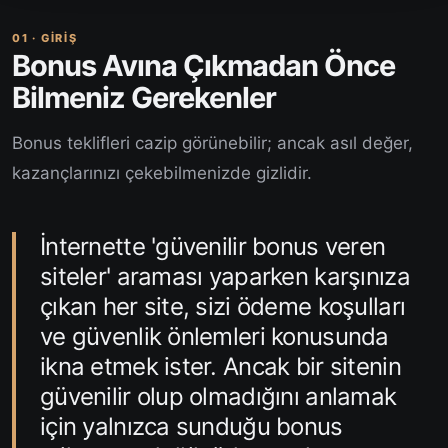
01 · GIRIŞ
Bonus Avına Çıkmadan Önce
Bilmeniz Gerekenler
Bonus teklifleri cazip görünebilir; ancak asıl değer,
kazançlarınızı çekebilmenizde gizlidir.
İnternette 'güvenilir bonus veren
siteler' araması yaparken karşınıza
çıkan her site, sizi ödeme koşulları
ve güvenlik önlemleri konusunda
ikna etmek ister. Ancak bir sitenin
güvenilir olup olmadığını anlamak
için yalnızca sunduğu bonus