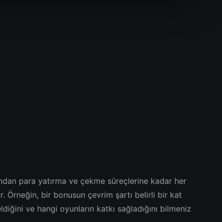
ından para yatırma ve çekme süreçlerine kadar her
 Örneğin, bir bonusun çevrim şartı belirli bir kat
ldiğini ve hangi oyunların katkı sağladığını bilmeniz