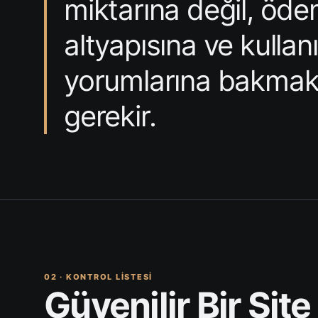
miktarına değil, öd
altyapısına ve kullanı
yorumlarına bakma
gerekir.
02 · KONTROL LISTESI
Güvenilir Bir Site