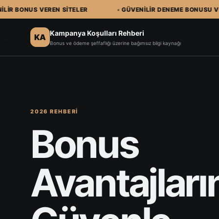
ONUS VEREN SITELER
GÜVENILIR DENEME BONUSU VEREN S
Kampanya Koşulları Rehberi
KA
Bonus ve ödeme şeffaflığı üzerine bağımsız bilgi kaynağı
2026 REHBERI
Bonus
Avantajları