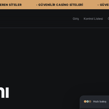
ITELER
GÜVENILIR CASINO SITELERI
GÜVENILIR B
Giriş
Kontrol Listesi
nı
Hızlı bakış