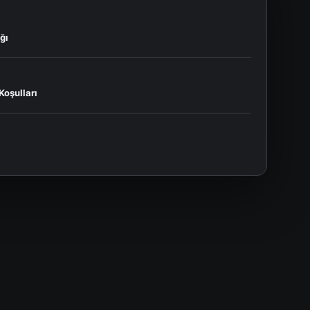
ğı
Koşulları