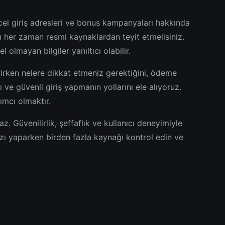
üncel giriş adresleri ve bonus kampanyaları hakkında
nu her zaman resmi kaynaklardan teyit etmelisiniz.
 olmayan bilgiler yanıltıcı olabilir.
rirken nelere dikkat etmeniz gerektiğini, ödeme
 ve güvenli giriş yapmanın yollarını ele alıyoruz.
ımcı olmaktır.
. Güvenilirlik, şeffaflık ve kullanıcı deneyimiyle
ızı yaparken birden fazla kaynağı kontrol edin ve