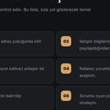
ontrol edin. Bu liste, size yol gösterecek temel
e adres çubuğunda kilit
02
İletişim bilgiler
paylaşıldığından
yun katkısı) anlaşılır bir
04
Kullanıcı yoruml
araştırın.
n belirtilip
06
Sorumlu oyun pol
inceleyin.