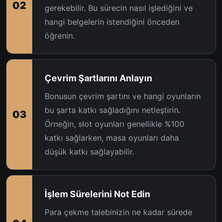
02
gerekebilir. Bu sürecin nasıl işlediğini ve
hangi belgelerin istendiğini önceden
öğrenin.
Çevrim Şartlarını Anlayın
Bonusun çevrim şartını ve hangi oyunların
bu şarta katkı sağladığını netleştirin.
03
Örneğin, slot oyunları genellikle %100
katkı sağlarken, masa oyunları daha
düşük katkı sağlayabilir.
İşlem Sürelerini Not Edin
Para çekme talebinizin ne kadar sürede