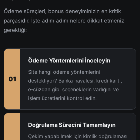
Ödeme süreçleri, bonus deneyiminizin en kritik
parçasıdır. İşte adım adım nelere dikkat etmeniz
gerektiği:
Ödeme Yöntemlerini İnceleyin
Site hangi ödeme yöntemlerini
01
destekliyor? Banka havalesi, kredi kartı,
e-cüzdan gibi seçeneklerin varlığını ve
işlem ücretlerini kontrol edin.
Doğrulama Sürecini Tamamlayın
Çekim yapabilmek için kimlik doğrulaması