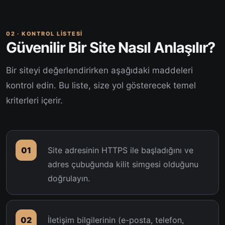
02 · KONTROL LISTESI
Güvenilir Bir Site Nasıl Anlaşılır?
Bir siteyi değerlendirirken aşağıdaki maddeleri
kontrol edin. Bu liste, size yol gösterecek temel
kriterleri içerir.
01
Site adresinin HTTPS ile başladığını ve
adres çubuğunda kilit simgesi olduğunu
doğrulayın.
02
İletişim bilgilerinin (e-posta, telefon,