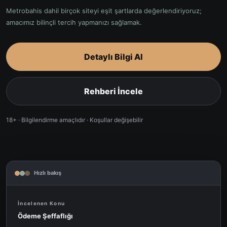
Metrobahis dahil birçok siteyi eşit şartlarda değerlendiriyoruz;
amacımız bilinçli tercih yapmanızı sağlamak.
Detaylı Bilgi Al
Rehberi İncele
18+ · Bilgilendirme amaçlıdır · Koşullar değişebilir
Hızlı bakış
İncelenen Konu
Ödeme Şeffaflığı