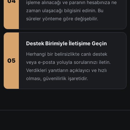
04
işleme alınacağı ve paranın hesabınıza ne
zaman ulaşacağı bilgisini edinin. Bu
süreler yönteme göre değişebilir.
Destek Birimiyle İletişime Geçin
Herhangi bir belirsizlikte canlı destek
05
veya e-posta yoluyla sorularınızı iletin.
Verdikleri yanıtların açıklayıcı ve hızlı
olması, güvenilirlik işaretidir.