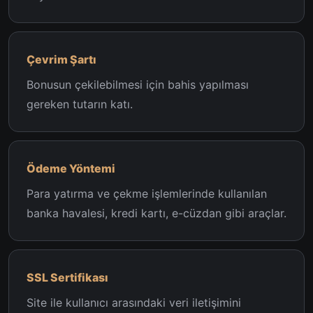
Çevrim Şartı
Bonusun çekilebilmesi için bahis yapılması
gereken tutarın katı.
Ödeme Yöntemi
Para yatırma ve çekme işlemlerinde kullanılan
banka havalesi, kredi kartı, e-cüzdan gibi araçlar.
SSL Sertifikası
Site ile kullanıcı arasındaki veri iletişimini