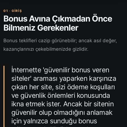
01 · GIRIŞ
Bonus Avına Çıkmadan Önce
Bilmeniz Gerekenler
Bonus teklifleri cazip görünebilir; ancak asıl değer,
kazançlarınızı çekebilmenizde gizlidir.
İnternette 'güvenilir bonus veren
siteler' araması yaparken karşınıza
çıkan her site, sizi ödeme koşulları
ve güvenlik önlemleri konusunda
ikna etmek ister. Ancak bir sitenin
güvenilir olup olmadığını anlamak
için yalnızca sunduğu bonus