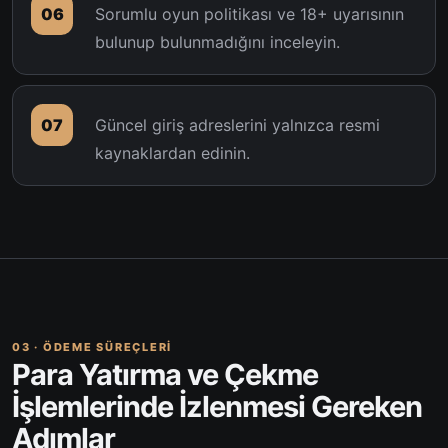
06
Sorumlu oyun politikası ve 18+ uyarısının
bulunup bulunmadığını inceleyin.
07
Güncel giriş adreslerini yalnızca resmi
kaynaklardan edinin.
03 · ÖDEME SÜREÇLERI
Para Yatırma ve Çekme
İşlemlerinde İzlenmesi Gereken
Adımlar