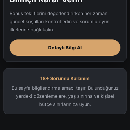
Bonus tekliflerini değerlendirirken her zaman
güncel koşulları kontrol edin ve sorumlu oyun
ilkelerine bağlı kalın.
Detaylı Bilgi Al
18+ Sorumlu Kullanım
Bu sayfa bilgilendirme amacı taşır. Bulunduğunuz
yerdeki düzenlemelere, yaş sınırına ve kişisel
bütçe sınırlarınıza uyun.