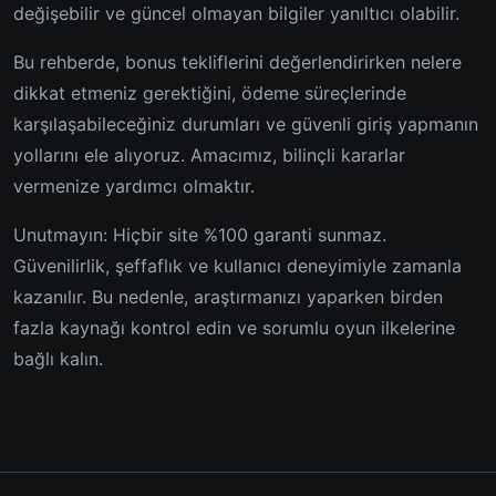
değişebilir ve güncel olmayan bilgiler yanıltıcı olabilir.
Bu rehberde, bonus tekliflerini değerlendirirken nelere
dikkat etmeniz gerektiğini, ödeme süreçlerinde
karşılaşabileceğiniz durumları ve güvenli giriş yapmanın
yollarını ele alıyoruz. Amacımız, bilinçli kararlar
vermenize yardımcı olmaktır.
Unutmayın: Hiçbir site %100 garanti sunmaz.
Güvenilirlik, şeffaflık ve kullanıcı deneyimiyle zamanla
kazanılır. Bu nedenle, araştırmanızı yaparken birden
fazla kaynağı kontrol edin ve sorumlu oyun ilkelerine
bağlı kalın.