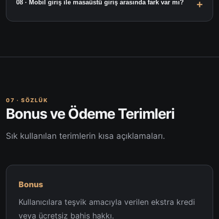
Değişiklikler genellikle site üzerinde duyurulur.
08 · Mobil giriş ile masaüstü giriş arasında fark var mı?
+
doğruluğunu bağımsız kaynaklardan teyit etmek
gerekir. Lisanslı olmak güvenilirlik için bir artıdır,
Genellikle aynı hesap bilgileriyle giriş yapılır. Mobil
ancak tek başına yeterli değildir.
cihazlarda tarayıcı üzerinden veya mobil
uygulama varsa uygulama üzerinden erişim
sağlanabilir. Ancak uygulamanın resmi olduğundan
emin olun.
07 · SÖZLÜK
Bonus ve Ödeme Terimleri
Sık kullanılan terimlerin kısa açıklamaları.
Bonus
Kullanıcılara teşvik amacıyla verilen ekstra kredi
veya ücretsiz bahis hakkı.