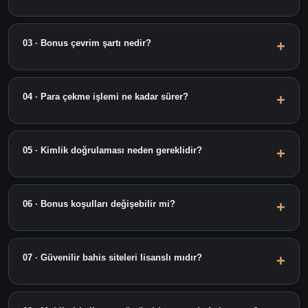
bonus koşullarını okuyun, kullanıcı yorumlarını
araştırın ve ödeme yöntemleri hakkında bilgi
Güncel giriş adreslerini yalnızca resmi
edinin. Hiçbir site %100 garanti vermez, ancak
03 · Bonus çevrim şartı nedir?
+
kaynaklardan edinin. Güncel adres; alan adı
şeffaflık önemli bir göstergedir.
yazımı, HTTPS bağlantısı ve doğrulanmış iletişim
Çevrim şartı, bonus tutarının belirli bir katını
kaynağının eşleşmesi üzerinden kontrol
04 · Para çekme işlemi ne kadar sürer?
+
oyunlarda bahis yaparak tekrar kazanmanız
edilmelidir. Site içindeki iletişim kanallarından veya
gerektiğini ifade eder. Örneğin, bonus tutarı ve
doğrulanmış sosyal medya hesaplarından teyit
Para çekme süreleri seçtiğiniz ödeme yöntemine
çevrim şartı çarpılarak toplam bahis miktarı
05 · Kimlik doğrulaması neden gereklidir?
+
edin.
ve sitenin işlem politikasına göre değişir.
hesaplanır; bu oran site tarafından belirtilir.
Genellikle e-cüzdanlar daha hızlıdır, banka
Kimlik doğrulaması, yasal yükümlülükler ve
havalesi daha uzun sürebilir. Site bu süreleri
06 · Bonus koşulları değişebilir mi?
+
güvenlik önlemleri nedeniyle yapılır. Bu süreçte
açıkça belirtmelidir.
genellikle kimlik kartı, adres ve ödeme yöntemine
Evet, bonus koşulları siteler tarafından
ait belgeler istenir. Doğrulama tamamlanmadan
07 · Güvenilir bahis siteleri lisanslı mıdır?
+
değiştirilebilir. Bu nedenle, bonusu kullanmadan
çekim yapılamaz.
önce güncel şartları her zaman kontrol edin.
Lisans bilgileri site üzerinde yayınlanır, ancak