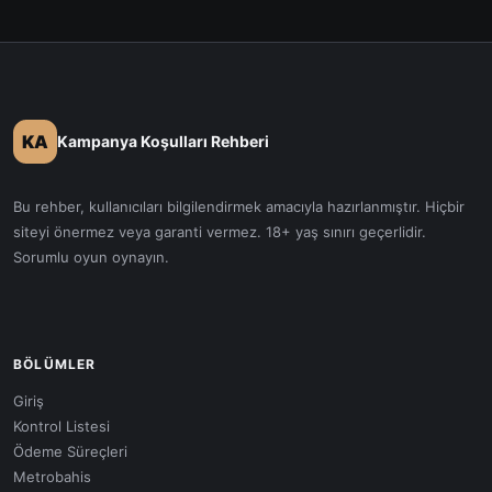
KA
Kampanya Koşulları Rehberi
Bu rehber, kullanıcıları bilgilendirmek amacıyla hazırlanmıştır. Hiçbir
siteyi önermez veya garanti vermez. 18+ yaş sınırı geçerlidir.
Sorumlu oyun oynayın.
BÖLÜMLER
Giriş
Kontrol Listesi
Ödeme Süreçleri
Metrobahis