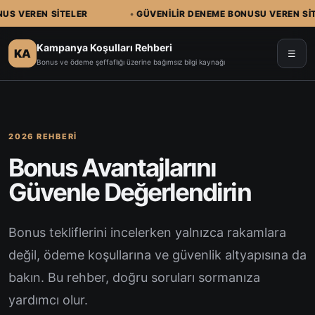
EREN SITELER
GÜVENILIR DENEME BONUSU VEREN SITELER
Kampanya Koşulları Rehberi
KA
☰
Bonus ve ödeme şeffaflığı üzerine bağımsız bilgi kaynağı
2026 REHBERI
Bonus Avantajlarını
Güvenle Değerlendirin
Bonus tekliflerini incelerken yalnızca rakamlara
değil, ödeme koşullarına ve güvenlik altyapısına da
bakın. Bu rehber, doğru soruları sormanıza
yardımcı olur.