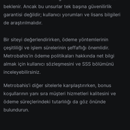
beklenir. Ancak bu unsurlar tek başına güvenilirlik
garantisi değildir; kullanıcı yorumları ve lisans bilgileri
de araştırılmalıdır.
Bir siteyi değerlendirirken, ödeme yöntemlerinin
çeşitliliği ve işlem sürelerinin şeffaflığı önemlidir.
Metrobahis'in ödeme politikaları hakkında net bilgi
almak için kullanıcı sözleşmesini ve SSS bölümünü
inceleyebilirsiniz.
Metrobahis'i diğer sitelerle karşılaştırırken, bonus
koşullarının yanı sıra müşteri hizmetleri kalitesini ve
ödeme süreçlerindeki tutarlılığı da göz önünde
bulundurun.