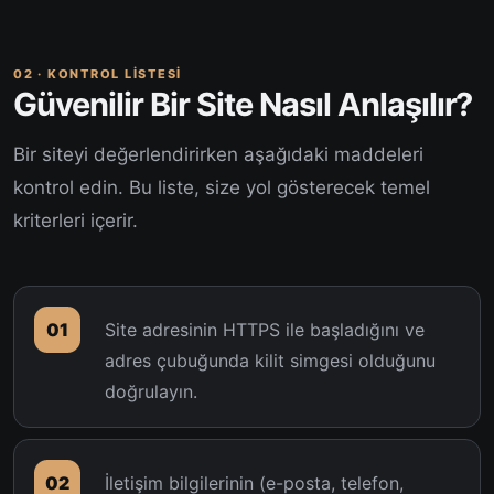
02 · KONTROL LISTESI
Güvenilir Bir Site Nasıl Anlaşılır?
Bir siteyi değerlendirirken aşağıdaki maddeleri
kontrol edin. Bu liste, size yol gösterecek temel
kriterleri içerir.
01
Site adresinin HTTPS ile başladığını ve
adres çubuğunda kilit simgesi olduğunu
doğrulayın.
02
İletişim bilgilerinin (e-posta, telefon,