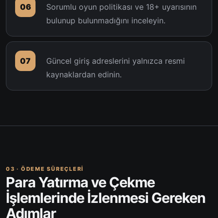
06
Sorumlu oyun politikası ve 18+ uyarısının
bulunup bulunmadığını inceleyin.
07
Güncel giriş adreslerini yalnızca resmi
kaynaklardan edinin.
03 · ÖDEME SÜREÇLERI
Para Yatırma ve Çekme
İşlemlerinde İzlenmesi Gereken
Adımlar