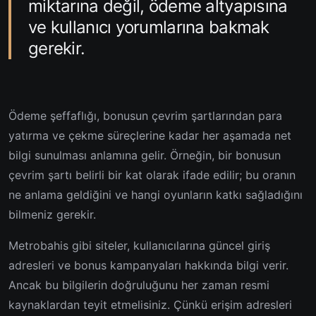
miktarına değil, ödeme altyapısına
ve kullanıcı yorumlarına bakmak
gerekir.
Ödeme şeffaflığı, bonusun çevrim şartlarından para
yatırma ve çekme süreçlerine kadar her aşamada net
bilgi sunulması anlamına gelir. Örneğin, bir bonusun
çevrim şartı belirli bir kat olarak ifade edilir; bu oranın
ne anlama geldiğini ve hangi oyunların katkı sağladığını
bilmeniz gerekir.
Metrobahis gibi siteler, kullanıcılarına güncel giriş
adresleri ve bonus kampanyaları hakkında bilgi verir.
Ancak bu bilgilerin doğruluğunu her zaman resmi
kaynaklardan teyit etmelisiniz. Çünkü erişim adresleri