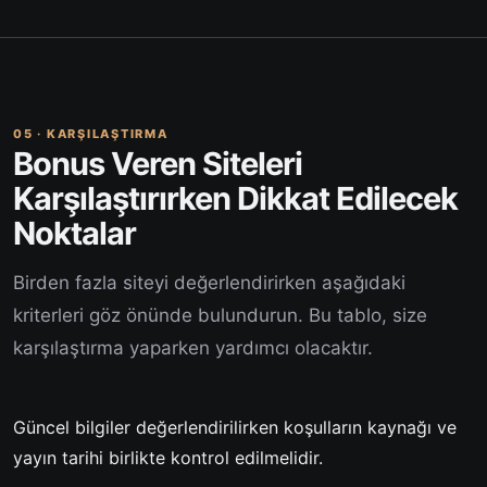
05 · KARŞILAŞTIRMA
Bonus Veren Siteleri
Karşılaştırırken Dikkat Edilecek
Noktalar
Birden fazla siteyi değerlendirirken aşağıdaki
kriterleri göz önünde bulundurun. Bu tablo, size
karşılaştırma yaparken yardımcı olacaktır.
Güncel bilgiler değerlendirilirken koşulların kaynağı ve
yayın tarihi birlikte kontrol edilmelidir.