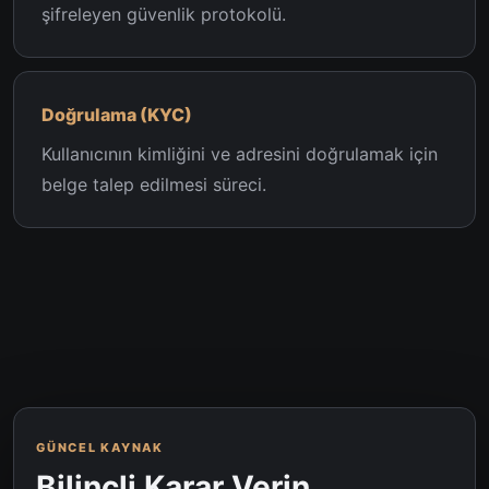
şifreleyen güvenlik protokolü.
Doğrulama (KYC)
Kullanıcının kimliğini ve adresini doğrulamak için
belge talep edilmesi süreci.
GÜNCEL KAYNAK
Bilinçli Karar Verin