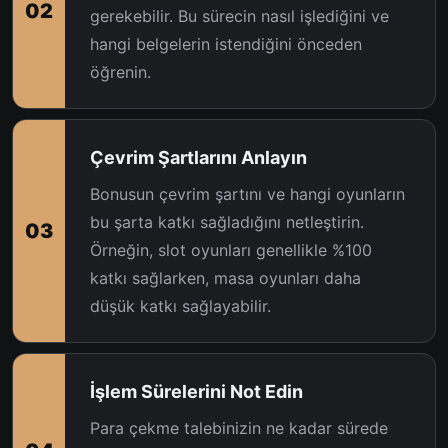
02
gerekebilir. Bu sürecin nasıl işlediğini ve
hangi belgelerin istendiğini önceden
öğrenin.
Çevrim Şartlarını Anlayın
Bonusun çevrim şartını ve hangi oyunların
bu şarta katkı sağladığını netleştirin.
03
Örneğin, slot oyunları genellikle %100
katkı sağlarken, masa oyunları daha
düşük katkı sağlayabilir.
İşlem Sürelerini Not Edin
Para çekme talebinizin ne kadar sürede