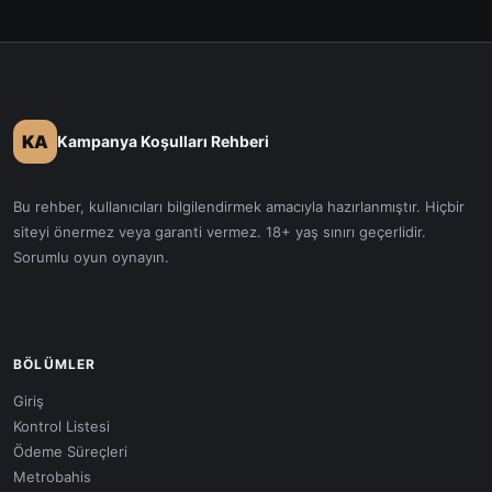
KA
Kampanya Koşulları Rehberi
Bu rehber, kullanıcıları bilgilendirmek amacıyla hazırlanmıştır. Hiçbir
siteyi önermez veya garanti vermez. 18+ yaş sınırı geçerlidir.
Sorumlu oyun oynayın.
BÖLÜMLER
Giriş
Kontrol Listesi
Ödeme Süreçleri
Metrobahis