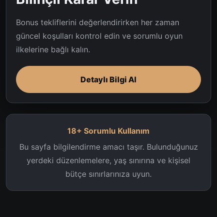
Bonus tekliflerini değerlendirirken her zaman
güncel koşulları kontrol edin ve sorumlu oyun
ilkelerine bağlı kalın.
Detaylı Bilgi Al
18+ Sorumlu Kullanım
Bu sayfa bilgilendirme amacı taşır. Bulunduğunuz
yerdeki düzenlemelere, yaş sınırına ve kişisel
bütçe sınırlarınıza uyun.