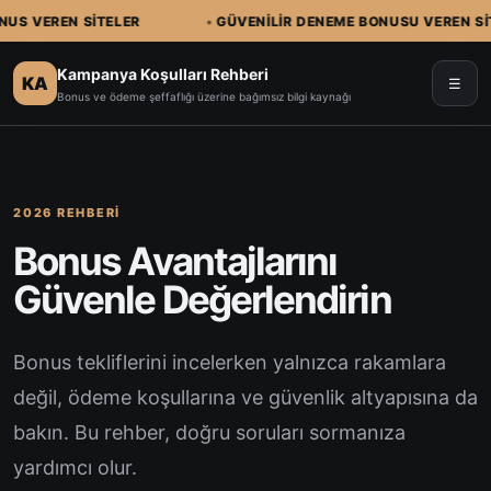
VEREN SITELER
GÜVENILIR DENEME BONUSU VEREN SITELE
Kampanya Koşulları Rehberi
KA
☰
Bonus ve ödeme şeffaflığı üzerine bağımsız bilgi kaynağı
2026 REHBERI
Bonus Avantajlarını
Güvenle Değerlendirin
Bonus tekliflerini incelerken yalnızca rakamlara
değil, ödeme koşullarına ve güvenlik altyapısına da
bakın. Bu rehber, doğru soruları sormanıza
yardımcı olur.